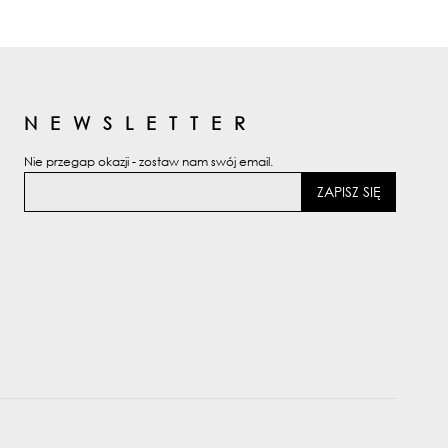
NEWSLETTER
Nie przegap okazji - zostaw nam swój email.
ZAPISZ SIĘ