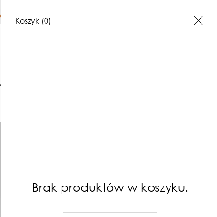
YSYŁKA powyżej 200zł
Koszyk
(0)
ARSTWO
INKOGRAFIA
GRAFIKI
BIŻUTERIA
KONTAKT
Brak produktów w koszyku.