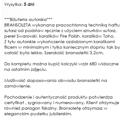
Wysyłka:
5 dni
***Biżuteria autorska***
BRANSOLETA wykonana pracochłonną techniką haftu
sutasz od podstaw ręcznie z użyciem sznurków sutasz,
pereł Swarovski, koralików Fire Polish, koralików Toho.
Z tyłu autorskie wykończenie ozdobionym koralikami
filcem w minimalnym i tylko koniecznym stopniu tak by
całość była lekka. Szerokość bransoletki 3,2cm.
Do kompletu można kupić kolczyki wzór 680 widoczne
na ostatnim zdjęciu.
Możliwość dopasowania obwodu bransoletki na
zamówienie.
Pochodzenie i autentyczność produktu potwierdza
certyfikat , sygnowany i numerowany. Klient otrzymuje
również paragon fiskalny. Bransoletę otrzymasz w
eleganckim pudełku jubilerskim.