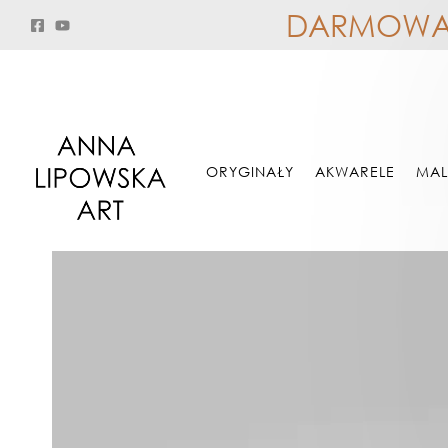
DARMOWA W
BIŻUTERIA
Bransoleta sutasz 689
ORYGINAŁY
AKWARELE
MAL