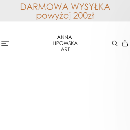
DARMOWA WYSYŁKA
powyżej 200zł
ORYGINAŁY
Na zamówienie
Sortuj po
wybierz
Niedostępny
Niedostępny