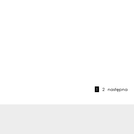
Niedostępny
Niedostępny
Gruszki - oryginał 0469
Szpak 0669 - akwarela,
22x22cm
oryginał 30x40cm, NA
1
2
następna
ZAMÓWIENIE