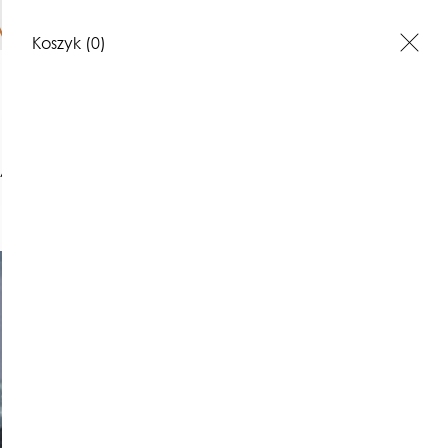
YSYŁKA powyżej 200zł
Koszyk
(0)
 30x70cm
ARSTWO
INKOGRAFIA
GRAFIKI
BIŻUTERIA
KONTAKT