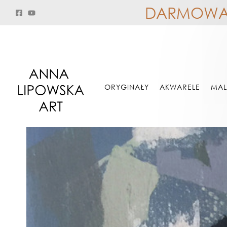
DARMOWA W
ORYGINAŁY
Dostępne
Abstrakcja - akryl 0271
ORYGINAŁY
AKWARELE
MAL