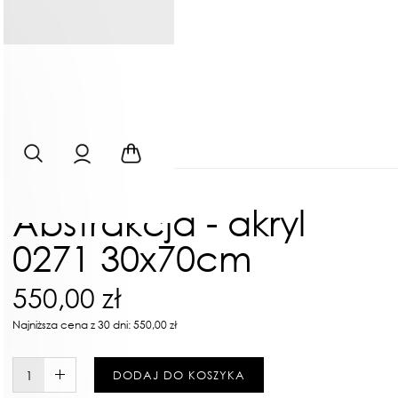
Abstrakcja - akryl
0271 30x70cm
550,00 zł
Najniższa cena z 30 dni: 550,00 zł
W KOSZYKU :)
DODAJ DO KOSZYKA