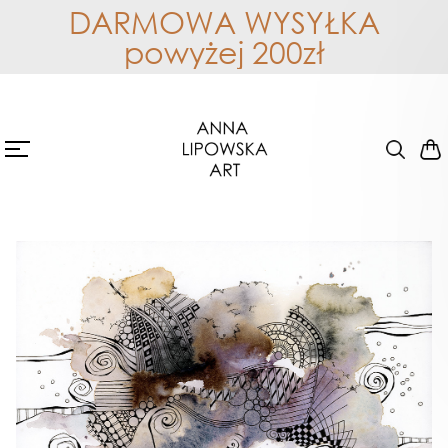
DARMOWA WYSYŁKA
powyżej 200zł
Abstrakcja - oryginał,
ORYGINAŁY
Dostępne
akwarela - tusz 0122