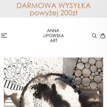
DARMOWA WYSYŁKA
powyżej 200zł
Abstrakcja- oryginał 0586
ORYGINAŁY
Dostępne
21x28cm